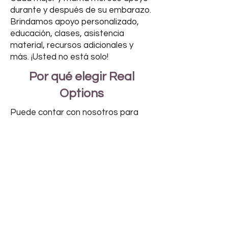
durante y después de su embarazo.
Brindamos apoyo personalizado,
educación, clases, asistencia
material, recursos adicionales y
más. ¡Usted no está solo!
Por qué elegir Real
Options
Puede contar con nosotros para
soluciones de apoyo y sin prejuicios
para embarazos inesperados.
Nuestro equipo está aquí para
escuchar, responder preguntas y
brindar servicios gratuitos y
confidenciales, sin importar lo que lo
traiga a nosotros. Estamos con
usted en cada paso del camino.